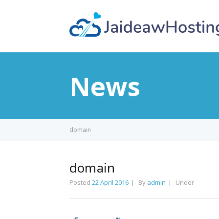
News
domain
domain
Posted
22 April 2016
By
admin
Under