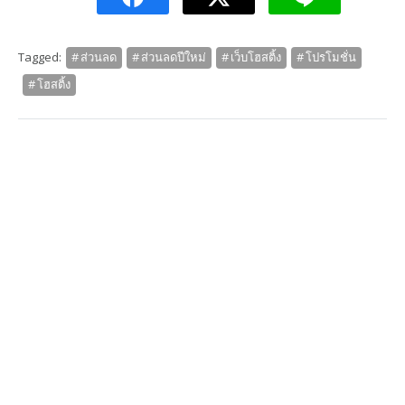
Tagged:
ส่วนลด
ส่วนลดปีใหม่
เว็บโฮสติ้ง
โปรโมชั่น
โฮสติ้ง